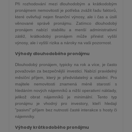
Při rozhodování mezi dlouhodobým a krátkodobým
pronájmem nemovitostí je potřeba zvážit řadu faktorů,
které ovlivňují nejen finanční výnosy, ale i čas a úsilí
věnované správě pronájmu. Zatímco dlouhodobý
pronájem nabízí stabilitu a menší administrativní
zátěž, krátkodobý pronájem může přinést vyšší
výnosy, ale i vyšší rizika a nároky na vaši pozornost.
Výhody dlouhodobého pronájmu
Dlouhodobý pronájem, typicky na rok a více, je často
považován za bezpečnější investici. Nabízí pravidelný
měsíční příjem, který je předvídatelný a stabilní. Pro
majitele nemovitosti znamená méně starostí s
hledáním nových nájemníků a nižší operativní náklady,
jelikož obrat nájemníků je minimální. Tento typ
pronájmu je vhodný pro investory, kteří hledají
"pasivní" příjem bez nutnosti časté interakce s hosty či
nájemníky.
Výhody krátkodobého pronájmu