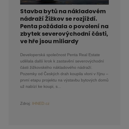
Stavba bytů na nákladovém
nádraží Žižkov se rozjíždí.
Penta požádala o povolení na
zbytek severovýchodní části,
ve hře jsou miliardy
Developerská společnost Penta Real Estate
udělala další krok k zastavění severovýchodní
části žižkovského nákladového nádraží.
Pozemky od Českých drah koupila vloni v říjnu –
první etapu projektu na výstavbu bytových domů
už nabízí ke koupi, s...
Zdroj:
IHNED.cz