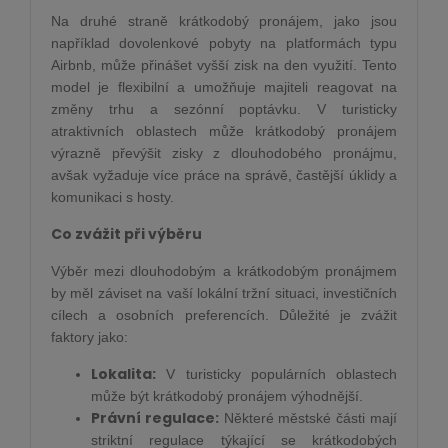
Na druhé straně krátkodobý pronájem, jako jsou
například dovolenkové pobyty na platformách typu
Airbnb, může přinášet vyšší zisk na den využití. Tento
model je flexibilní a umožňuje majiteli reagovat na
změny trhu a sezónní poptávku. V turisticky
atraktivních oblastech může krátkodobý pronájem
výrazně převýšit zisky z dlouhodobého pronájmu,
avšak vyžaduje více práce na správě, častější úklidy a
komunikaci s hosty.
Co zvážit při výběru
Výběr mezi dlouhodobým a krátkodobým pronájmem
by měl záviset na vaší lokální tržní situaci, investičních
cílech a osobních preferencích. Důležité je zvážit
faktory jako:
Lokalita:
V turisticky populárních oblastech
může být krátkodobý pronájem výhodnější.
Právní regulace:
Některé městské části mají
striktní regulace týkající se krátkodobých