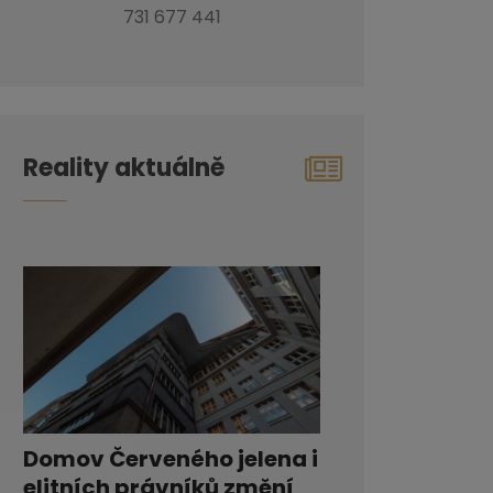
731 677 441
Reality aktuálně
Domov Červeného jelena i
elitních právníků změní