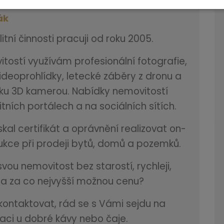
ák
itní činnosti pracuji od roku 2005.
tostí využívám profesionální fotografie,
ideoprohlídky, letecké záběry z dronu a
ídku 3D kamerou. Nabídky nemovitostí
itních portálech a na sociálních sítích.
skal certifikát a oprávnění realizovat on-
aukce při prodeji bytů, domů a pozemků.
ou nemovitost bez starostí, rychleji,
a za co nejvyšší možnou cenu?
ontaktovat, rád se s Vámi sejdu na
taci u dobré kávy nebo čaje.