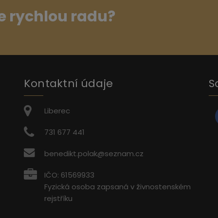
e rychlou radu?
Kontaktní údaje
S
Liberec
731 677 441
benedikt.polak@seznam.cz
IČO: 61569933
Fyzická osoba zapsaná v živnostenském
rejstříku