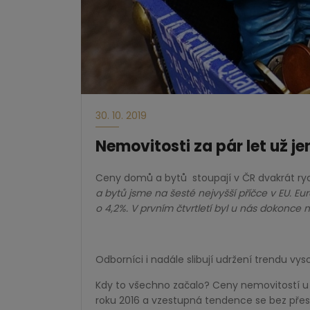
30. 10. 2019
Nemovitosti za pár let už j
Ceny domů a bytů
stoupají v ČR dvakrát ryc
a bytů jsme na šesté nejvyšší příčce v EU. Eu
o 4,2%. V prvním čtvrtletí byl u nás dokonce 
Odborníci i nadále slibují udržení trendu vys
Kdy to všechno začalo? Ceny nemovitostí u n
roku 2016 a vzestupná tendence se bez přest