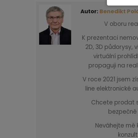
Autor:
Benedikt Pol
V oboru real
K prezentaci nemovi
2D, 3D půdorysy, v
virtuální prohl
propaguji na real
V roce 2021 jsem zí
line elektronické 
Chcete prodat sv
bezpečně 
Neváhejte mě k
konzul