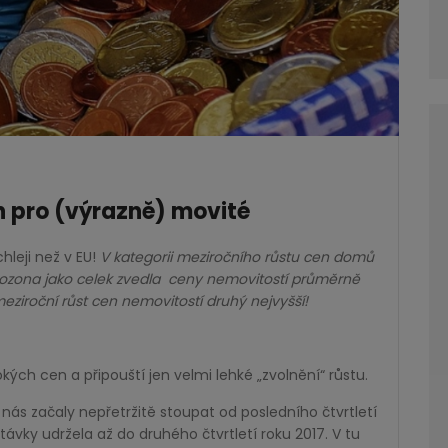
en pro (výrazně) movité
hleji než v EU!
V kategorii meziročního růstu cen domů
rozona jako celek zvedla
ceny nemovitostí průměrně
meziroční růst cen nemovitostí druhý nejvyšší!
okých cen a připouští jen velmi lehké „zvolnění“ růstu.
ás začaly nepřetržitě stoupat od posledního čtvrtletí
ávky udržela až do druhého čtvrtletí roku 2017. V tu