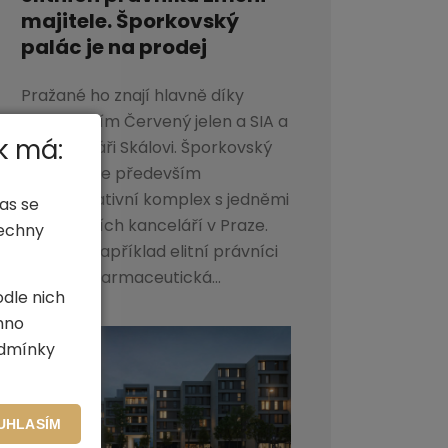
majitele. Šporkovský
palác je na prodej
Pražané ho znají hlavně díky
restauracím Červený jelen a SIA a
k má:
také cukráři Skálovi. Šporkovský
palác je ale především
administrativní komplex s jedněmi
as se
z nejdražších kanceláří v Praze.
šechny
Sídlí zde například elitní právníci
Dentons, farmaceutická...
odle nich
hno
odmínky
UHLASÍM