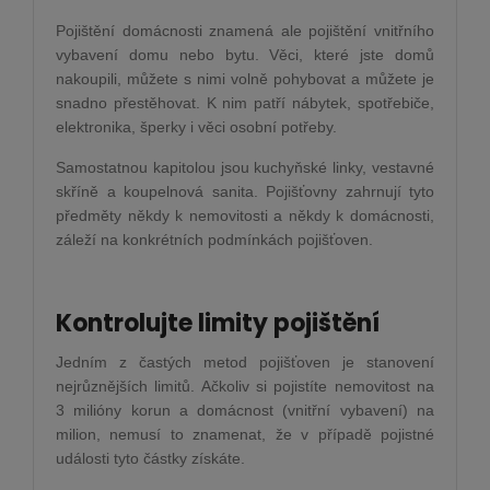
Pojištění domácnosti znamená ale pojištění vnitřního
vybavení domu nebo bytu. Věci, které jste domů
nakoupili, můžete s nimi volně pohybovat a můžete je
snadno přestěhovat. K nim patří nábytek, spotřebiče,
elektronika, šperky i věci osobní potřeby.
Samostatnou kapitolou jsou kuchyňské linky, vestavné
skříně a koupelnová sanita. Pojišťovny zahrnují tyto
předměty někdy k nemovitosti a někdy k domácnosti,
záleží na konkrétních podmínkách pojišťoven.
Kontrolujte limity pojištění
Jedním z častých metod pojišťoven je stanovení
nejrůznějších limitů. Ačkoliv si pojistíte nemovitost na
3 milióny korun a domácnost (vnitřní vybavení) na
milion, nemusí to znamenat, že v případě pojistné
události tyto částky získáte.