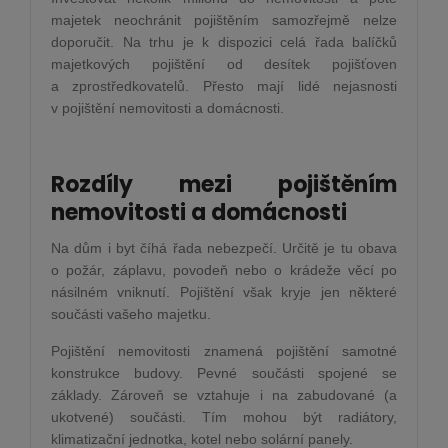
majetek neochránit pojištěním samozřejmě nelze
doporučit. Na trhu je k dispozici celá řada balíčků
majetkových pojištění od desítek pojišťoven
a zprostředkovatelů. Přesto mají lidé nejasnosti
v pojištění nemovitosti a domácnosti.
Rozdíly mezi pojištěním
nemovitosti a domácnosti
Na dům i byt číhá řada nebezpečí. Určitě je tu obava
o požár, záplavu, povodeň nebo o krádeže věcí po
násilném vniknutí. Pojištění však kryje jen některé
součásti vašeho majetku.
Pojištění nemovitosti znamená pojištění samotné
konstrukce budovy. Pevné součásti spojené se
základy. Zároveň se vztahuje i na zabudované (a
ukotvené) součásti. Tím mohou být radiátory,
klimatizační jednotka, kotel nebo solární panely.