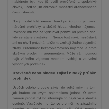
nabídnete byt, kde již bydlí prověřený a spolehlivý
člověk, ušetříte jim obrovské množství drahocenného
času i starostí.
Nový majitel totiž nemusí hned po koupi organizovat
náročné prohlídky a složitě hledat vhodné nájemce.
Investice mu začíná vydělávat peníze od prvního dne,
kdy se stane vlastníkem. Nemovitost navíc nezůstává
ani na chvíli prázdná, takže nevznikají žádné zbytečné
ztráty. Přítomnost bezproblémového nájemce je proto
skvělým prodejním argumentem. Může vám pomoci
najít vážného zájemce mnohem rychleji a za velmi
výhodných podmínek.
Otevřená komunikace zajistí hladký průběh
prohlídek
Úspěch celého prodeje závisí do velké míry na tom,
jak budete se svým nájemníkem jednat. O svém
záměru prodat byt ho informujte co nejdříve a ideálně
osobně. Vysvětlete mu, že se pro něj nic zásadního
nemění a jeho smlouva platí dál. Když pomine