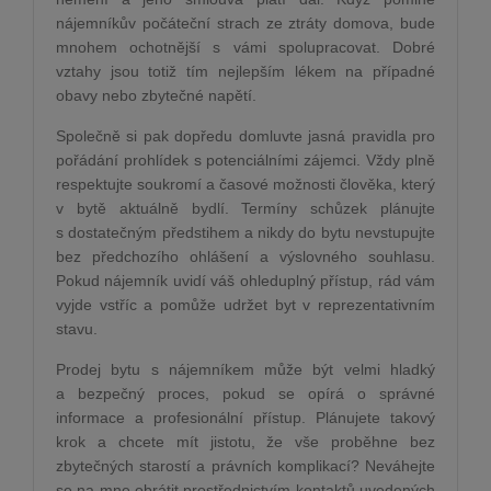
nájemníkův počáteční strach ze ztráty domova, bude
mnohem ochotnější s vámi spolupracovat. Dobré
vztahy jsou totiž tím nejlepším lékem na případné
obavy nebo zbytečné napětí.
Společně si pak dopředu domluvte jasná pravidla pro
pořádání prohlídek s potenciálními zájemci. Vždy plně
respektujte soukromí a časové možnosti člověka, který
v bytě aktuálně bydlí. Termíny schůzek plánujte
s dostatečným předstihem a nikdy do bytu nevstupujte
bez předchozího ohlášení a výslovného souhlasu.
Pokud nájemník uvidí váš ohleduplný přístup, rád vám
vyjde vstříc a pomůže udržet byt v reprezentativním
stavu.
Prodej bytu s nájemníkem může být velmi hladký
a bezpečný proces, pokud se opírá o správné
informace a profesionální přístup. Plánujete takový
krok a chcete mít jistotu, že vše proběhne bez
zbytečných starostí a právních komplikací? Neváhejte
se na mne obrátit prostřednictvím kontaktů uvedených