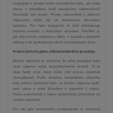
Uvažujete o prodeji svého investičního bytu, ale máte
obavy z komplikací kvůli stávajícímu nájemníkovi?
Nemusíte mít strach. Prodej nemovitosti s platícím
nájemcem může být ve skutečnosti obrovskou
výhodou. Pro řadu kupujících to totiž představuje
hotovou investici s okamžitým výnosem. Přečtěte si,
jak celý proces zvládnout v klidu, v souladu s platnými
zákony a ke spokojenosti všech zúčastněných stran.
Právní jistota jako základ klidného prodeje
Mnoho vlastníků se domnívá, že před prodejem bytu
musí nájemní vztah bezpodmínečně ukončit. To je
však častý omyl, který může celý proces zbytečně
zkomplikovat. Podle českého občanského zákoníku
totiž změna vlastnictví bytu, ve kterém nájemce bydlí,
není sama o sobě důvodem k výpovědi z nájmu.
Práva a povinnosti z nájmu automaticky přecházejí na
nového vlastníka.
Pro vás jako současného prodávajícího to znamená