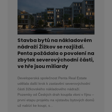
Stavba bytů na nákladovém
nádraží Žižkov se rozjíždí.
Penta požádala o povolení na
zbytek severovýchodní části,
ve hře jsou miliardy
Developerská společnost Penta Real Estate
udělala další krok k zastavění severovýchodní
části žižkovského nákladového nádraží.
Pozemky od Českých drah koupila vloni v říjnu –
první etapu projektu na výstavbu bytových domů
už nabízí ke koupi, s...