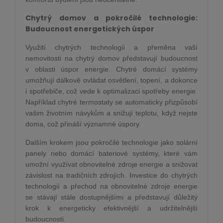
Chytrý domov a pokročilé technologie:
Budoucnost energetických úspor
Využití chytrých technologií a přeměna vaší
nemovitosti na chytrý domov představují budoucnost
v oblasti úspor energie. Chytré domácí systémy
umožňují dálkově ovládat osvětlení, topení, a dokonce
i spotřebiče, což vede k optimalizaci spotřeby energie.
Například chytré termostaty se automaticky přizpůsobí
vašim životním návykům a snižují teplotu, když nejste
doma, což přináší významné úspory.
Dalším krokem jsou pokročilé technologie jako solární
panely nebo domácí bateriové systémy, které vám
umožní využívat obnovitelné zdroje energie a snižovat
závislost na tradičních zdrojích. Investice do chytrých
technologií a přechod na obnovitelné zdroje energie
se stávají stále dostupnějšími a představují důležitý
krok k energeticky efektivnější a udržitelnější
budoucnosti.