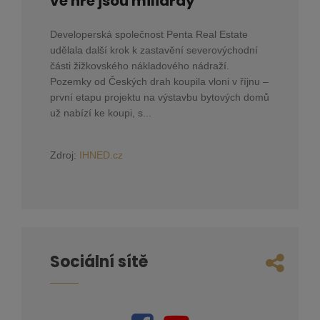
ve hře jsou miliardy
Developerská společnost Penta Real Estate
udělala další krok k zastavění severovýchodní
části žižkovského nákladového nádraží.
Pozemky od Českých drah koupila vloni v říjnu –
první etapu projektu na výstavbu bytových domů
už nabízí ke koupi, s...
Zdroj:
IHNED.cz
Sociální sítě