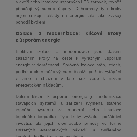
a dveří nebo instalace úsporných LED žárovek, rovněž
přinášejí významné úspory. Dohromady tyto kroky
nejen snižují náklady na energie, ale také zvyšují
pohodlí bydlení.
Izolace a modernizace: Klíčové kroky
k úsporám energie
Efektivní izolace a modernizace jsou dalšími
zásadními kroky na cestě k výrazným úsporám
energie v domácnosti. Správná izolace stěn, střech,
podlah a oken může významně snížit potřebu vytápění
v zimě a chlazení v létě, což vede k nižším
energetickým nákladům.
Dalším klíčem k úsporám energie je modernizace
stávajících systémů a zařízení (výměna starého
topného systému za moderní nebo instalace
tepelného čerpadla). Tyto kroky vyžadují počáteční
investici, ale jejich dlouhodobé přínosy ve formě
snížených energetických nákladů a zvýšeného
komfortu bydlení jsou neocenitelné.