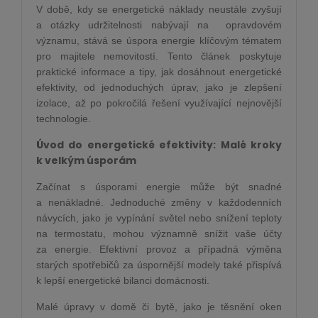
V době, kdy se energetické náklady neustále zvyšují
a otázky udržitelnosti nabývají na opravdovém
významu, stává se úspora energie klíčovým tématem
pro majitele nemovitostí. Tento článek poskytuje
praktické informace a tipy, jak dosáhnout energetické
efektivity, od jednoduchých úprav, jako je zlepšení
izolace, až po pokročilá řešení využívající nejnovější
technologie.
Úvod do energetické efektivity: Malé kroky
k velkým úsporám
Začínat s úsporami energie může být snadné
a nenákladné. Jednoduché změny v každodenních
návycích, jako je vypínání světel nebo snížení teploty
na termostatu, mohou významně snížit vaše účty
za energie. Efektivní provoz a případná výměna
starých spotřebičů za úspornější modely také přispívá
k lepší energetické bilanci domácnosti.
Malé úpravy v domě či bytě, jako je těsnění oken