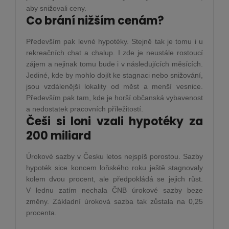
aby snižovali ceny.
Co brání nižším cenám?
Především pak levné hypotéky. Stejně tak je tomu i u
rekreačních chat a chalup. I zde je neustále rostoucí
zájem a nejinak tomu bude i v následujících měsících.
Jediné, kde by mohlo dojít ke stagnaci nebo snižování,
jsou vzdálenější lokality od měst a menší vesnice.
Především pak tam, kde je horší občanská vybavenost
a nedostatek pracovních příležitostí.
Češi si loni vzali hypotéky za
200 miliard
Úrokové sazby v Česku letos nejspíš porostou. Sazby
hypoték sice koncem loňského roku ještě stagnovaly
kolem dvou procent, ale předpokládá se jejich růst.
V lednu zatím nechala ČNB úrokové sazby beze
změny. Základní úroková sazba tak zůstala na 0,25
procenta.