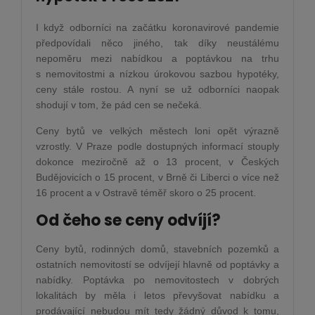
I když odborníci na začátku koronavirové pandemie
předpovídali něco jiného, tak díky neustálému
nepoměru mezi nabídkou a poptávkou na trhu
s nemovitostmi a nízkou úrokovou sazbou hypotéky,
ceny stále rostou. A nyní se už odborníci naopak
shodují v tom, že pád cen se nečeká.
Ceny bytů ve velkých městech loni opět výrazně
vzrostly. V Praze podle dostupných informací stouply
dokonce meziročně až o 13 procent, v Českých
Budějovicích o 15 procent, v Brně či Liberci o více než
16 procent a v Ostravě téměř skoro o 25 procent.
Od čeho se ceny odvíjí?
Ceny bytů, rodinných domů, stavebních pozemků a
ostatních nemovitostí se odvíjejí hlavně od poptávky a
nabídky. Poptávka po nemovitostech v dobrých
lokalitách by měla i letos převyšovat nabídku a
prodávající nebudou mít tedy žádný důvod k tomu,