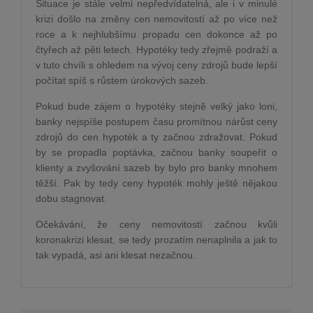
Situace je stále velmi nepředvídatelná, ale i v minulé
krizi došlo na změny cen nemovitostí až po více než
roce a k nejhlubšímu propadu cen dokonce až po
čtyřech až pěti letech. Hypotéky tedy zřejmě podraží a
v tuto chvíli s ohledem na vývoj ceny zdrojů bude lepší
počítat spíš s růstem úrokových sazeb.
Pokud bude zájem o hypotéky stejně velký jako loni,
banky nejspíše postupem času promítnou nárůst ceny
zdrojů do cen hypoték a ty začnou zdražovat. Pokud
by se propadla poptávka, začnou banky soupeřit o
klienty a zvyšování sazeb by bylo pro banky mnohem
těžší. Pak by tedy ceny hypoték mohly ještě nějakou
dobu stagnovat.
Očekávání, že ceny nemovitostí začnou kvůli
koronakrizi klesat, se tedy prozatím nenaplnila a jak to
tak vypadá, asi ani klesat nezačnou.